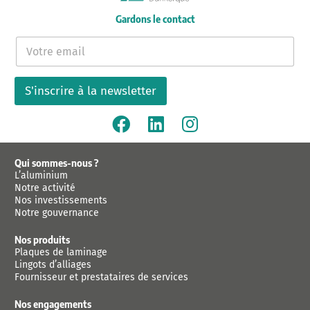
Gardons le contact
E
-
m
a
S'inscrire à la newsletter
i
l
*
Qui sommes-nous ?
L’aluminium
Notre activité
Nos investissements
Notre gouvernance
Nos produits
Plaques de laminage
Lingots d’alliages
Fournisseur et prestataires de services
Nos engagements