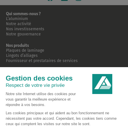
Qui sommes-nous ?
L’aluminium
Notre activité
Nos investissements
Notre gouvernance
Nos produits
Plaques de laminage
Lingots d’alliages
Fournisseur et prestataires de services
Nos engagements
Nos piliers
Nos enjeux énergétiques
Notre projet de décarbonisation
Notre stratégie RSE
Notre ancrage territorial
Nos actualités
Nos équipes
Offres d’emploi