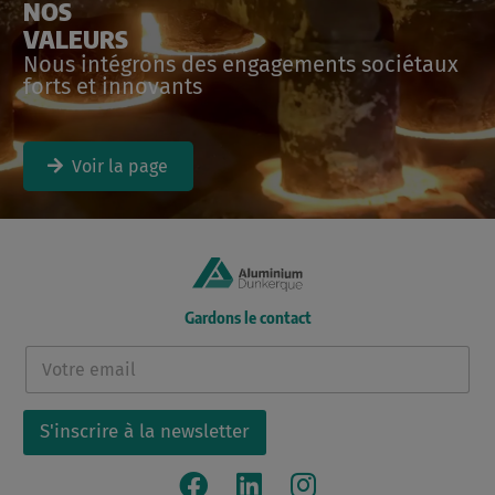
NOS
VALEURS
Nous intégrons des engagements sociétaux
forts et innovants
Voir la page
Gardons le contact
E
-
m
a
S'inscrire à la newsletter
i
l
*