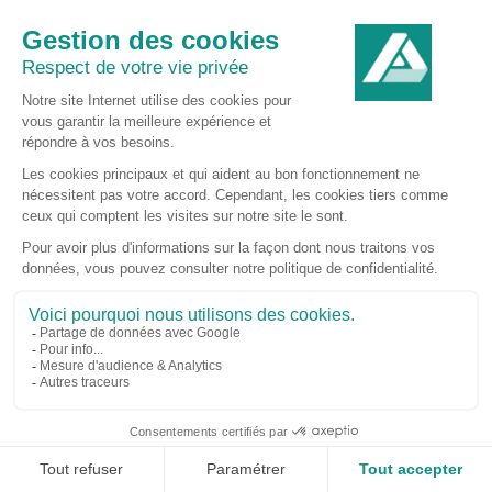
associations locales de matériel informatique : écrans
d’ordinateurs, unités centrales et téléphones portables
Lire la suite de l’article
5 DÉCEMBRE 2024
ALUMINIUM DUNKERQUE LANCE LE
DKARBO SHOW !
A l’initiative d’Aluminium Dunkerque, 9 industriels et
Ecosystème D se sont rassemblés pour créer une série
d’émissions de radio en direct du 40ème salon de
l’auto de Dunkerque. L’objectif : illustrer le concept de
décarbonation, un peu abstrait pour le citoyen lambda,
à travers un produit du quotidien. Composants bas
carbone des véhicules, batteries électriques et leur
recyclage, biocarburants, toute la chaîne de valeur de
l’automobile de demain était présentée.
Lire la suite de l’article