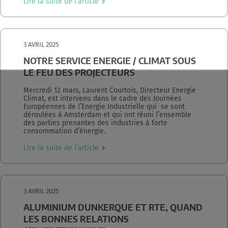
Lire la suite de l’article
3 AVRIL 2025
NOTRE SERVICE ENERGIE / CLIMAT SOUS
LE FEU DES PROJECTEURS
Mercredi 12 mars, Laurent Courtois, Directeur Energie
Climat, est intervenu dans le cadre des Journées
Européennes de l’Energie Industrielle qui se sont
déroulées à Amsterdam et qui ont réuni l’ensemble
des parties prenantes des industries à forte
consommation d’énergie.
Lire la suite de l’article
3 AVRIL 2025
ALUMINIUM DUNKERQUE ET RTE, QUAND
LES BONNES RELATIONS