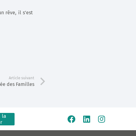
 rêve, il s’est
Article suivant
ée des Familles
 la
er