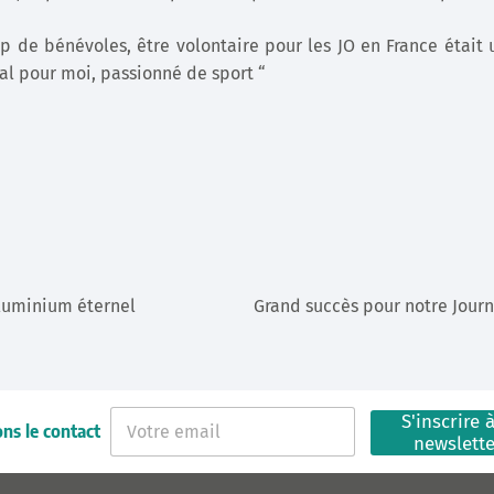
 de bénévoles, être volontaire pour les JO en France était un
aal pour moi, passionné de sport “
aluminium éternel
Grand succès pour notre Journ
E
S'inscrire à
ns le contact
-
newslett
m
a