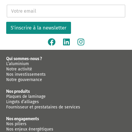
E
-
m
a
S'inscrire à la newsletter
i
l
*
Qui sommes-nous ?
L’aluminium
Notre activité
Nos investissements
Notre gouvernance
Nos produits
Plaques de laminage
Lingots d’alliages
Fournisseur et prestataires de services
Nos engagements
Nos piliers
Nos enjeux énergétiques