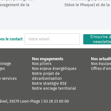
anagement de la
Stève le Phoque) et de la
E
S'inscrire à
ns le contact
-
newslett
m
a
i
Nos engagements
Nos actuali
l
minage
Nos piliers
Nos équip
*
ges
Nos enjeux énergétiques
Offres d’e
Notre projet de
e services
décarbonisation
Notre stratégie RSE
Notre ancrage territorial
vel, 59279 Loon-Plage |
03 28 23 60 00