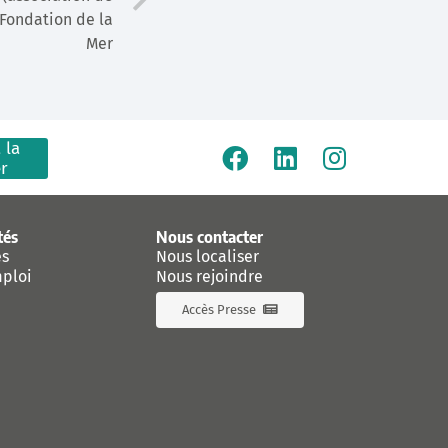
 Fondation de la
Mer
 la
er
tés
Nous contacter
es
Nous localiser
mploi
Nous rejoindre
Accès Presse