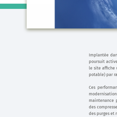
Implantée dan
poursuit activ
le site affich
potable) par r
Ces performan
modernisation
maintenance p
des compresseu
des purges et r