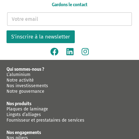
Gardons le contact
E
-
m
a
S'inscrire à la newsletter
i
l
*
Qui sommes-nous ?
L’aluminium
Notre activité
Nos investissements
Notre gouvernance
Nos produits
Plaques de laminage
Lingots d’alliages
Fournisseur et prestataires de services
Nos engagements
Nos piliers