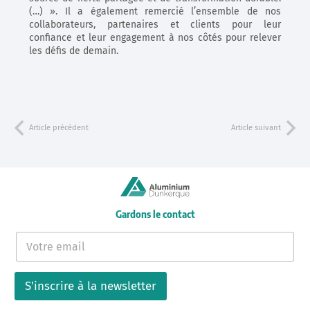
(…) ». Il a également remercié l’ensemble de nos
collaborateurs, partenaires et clients pour leur
confiance et leur engagement à nos côtés pour relever
les défis de demain.
Article précédent
Article suivant
Gardons le contact
E
-
m
a
S'inscrire à la newsletter
i
l