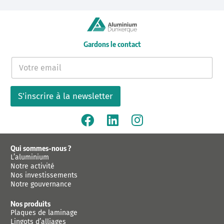
Gardons le contact
E
-
m
a
S'inscrire à la newsletter
i
l
*
Qui sommes-nous ?
L’aluminium
Notre activité
Nos investissements
Notre gouvernance
Nos produits
Plaques de laminage
Lingots d’alliages