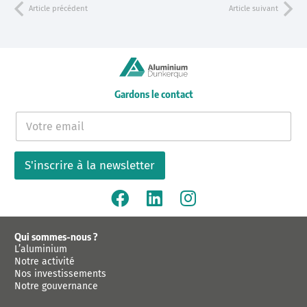
Article précédent
Article suivant
Gardons le contact
E
-
m
a
S'inscrire à la newsletter
i
l
*
Qui sommes-nous ?
L’aluminium
Notre activité
Nos investissements
Notre gouvernance