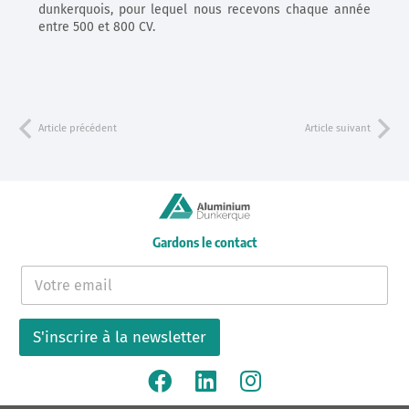
dunkerquois, pour lequel nous recevons chaque année
entre 500 et 800 CV.
Article précédent
Article suivant
Gardons le contact
E
-
m
a
S'inscrire à la newsletter
i
l
*