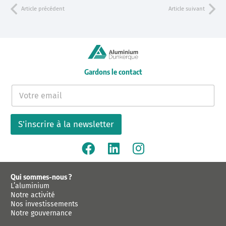
Article précédent
Article suivant
Gardons le contact
E
-
m
a
S'inscrire à la newsletter
i
l
*
Qui sommes-nous ?
L’aluminium
Notre activité
Nos investissements
Notre gouvernance