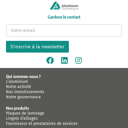
Gardons le contact
E
-
m
a
S'inscrire à la newsletter
i
l
*
Qui sommes-nous ?
L’aluminium
Notre activité
Nos investissements
Notre gouvernance
Nos produits
Plaques de laminage
Lingots d’alliages
Fournisseur et prestataires de services