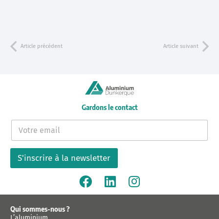
Article précédent
Article suivant
Gardons le contact
E
-
m
a
S'inscrire à la newsletter
i
l
*
Qui sommes-nous ?
L’aluminium