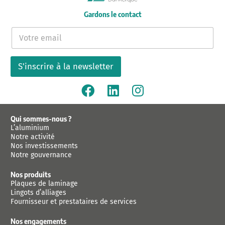
Gardons le contact
E
-
m
a
S'inscrire à la newsletter
i
l
*
Qui sommes-nous ?
L’aluminium
Notre activité
Nos investissements
Notre gouvernance
Nos produits
Plaques de laminage
Lingots d’alliages
Fournisseur et prestataires de services
Nos engagements