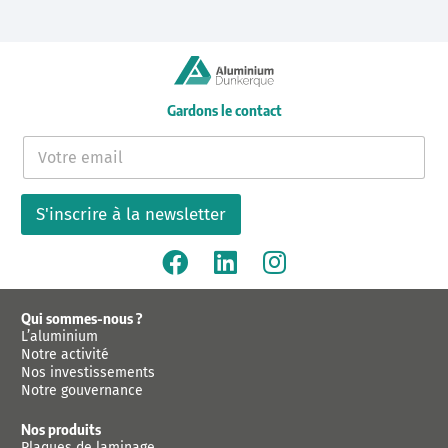
Gardons le contact
E
-
m
a
S'inscrire à la newsletter
i
l
*
Qui sommes-nous ?
L’aluminium
Notre activité
Nos investissements
Notre gouvernance
Nos produits
Plaques de laminage