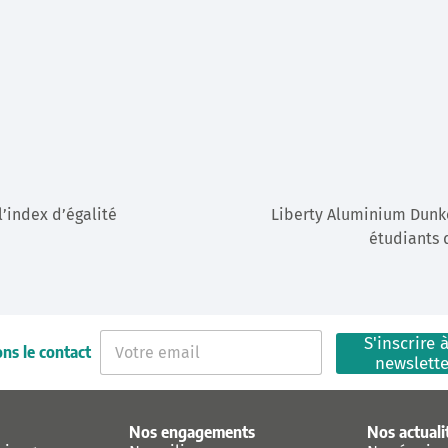
l’index d’égalité
Liberty Aluminium Dunke
e
étudiants 
E
S'inscrire à
ns le contact
-
newslett
m
a
i
Nos engagements
Nos actuali
l