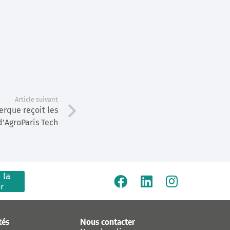
Article suivant
rque reçoit les
d’AgroParis Tech
 la
er
tés
Nous contacter