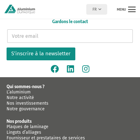
FR
MENU
Gardons le contact
E
-
m
a
S'inscrire à la newsletter
i
l
*
Qui sommes-nous ?
L’aluminium
Notre activité
Nos investissements
Notre gouvernance
Nos produits
Plaques de laminage
Lingots d’alliages
Fournisseur et prestataires de services