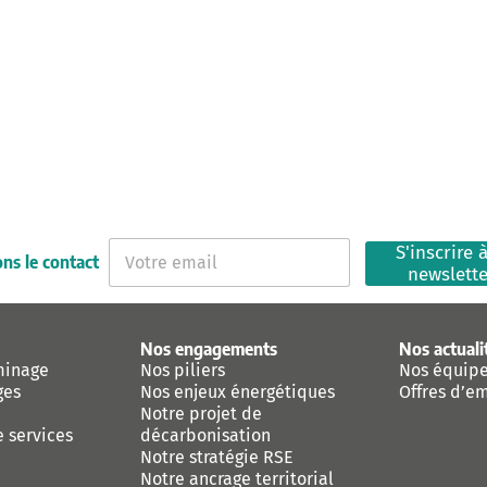
E
S'inscrire à
ns le contact
-
newslett
m
a
i
Nos engagements
Nos actuali
l
minage
Nos piliers
Nos équip
*
ges
Nos enjeux énergétiques
Offres d’e
Notre projet de
e services
décarbonisation
Notre stratégie RSE
Notre ancrage territorial