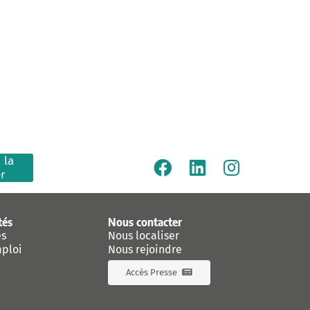
 la
er
tés
Nous contacter
es
Nous localiser
mploi
Nous rejoindre
Accès Presse