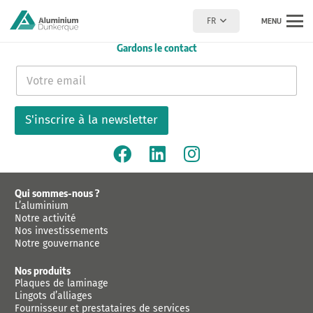
FR
MENU
Gardons le contact
E
-
m
a
S'inscrire à la newsletter
i
l
*
Qui sommes-nous ?
L’aluminium
Notre activité
Nos investissements
Notre gouvernance
Nos produits
Plaques de laminage
Lingots d’alliages
Fournisseur et prestataires de services