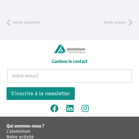
Article précédent
Article suivant
Gardons le contact
E
-
m
a
S'inscrire à la newsletter
i
l
*
Qui sommes-nous ?
L’aluminium
Notre activité