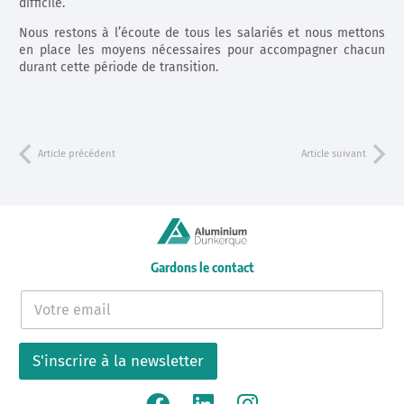
difficile.
Nous restons à l’écoute de tous les salariés et nous mettons
en place les moyens nécessaires pour accompagner chacun
durant cette période de transition.
Article précédent
Article suivant
Gardons le contact
E
-
m
a
S'inscrire à la newsletter
i
l
*