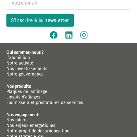
-
m
a
S'inscrire à la newsletter
i
l
*
Qui sommes-nous ?
L’aluminium
Notre activité
Nos investissements
Notre gouvernance
Nos produits
Plaques de laminage
Lingots d’alliages
Fournisseur et prestataires de services
Nos engagements
Nos piliers
Nos enjeux énergétiques
Notre projet de décarbonisation
Notre stratégie RSE